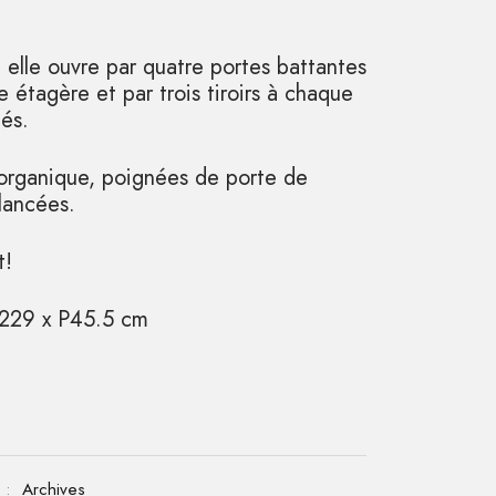
 elle ouvre par quatre portes battantes
 étagère et par trois tiroirs à chaque
tés.
organique, poignées de porte de
lancées.
t!
229 x P45.5 cm
 :
Archives