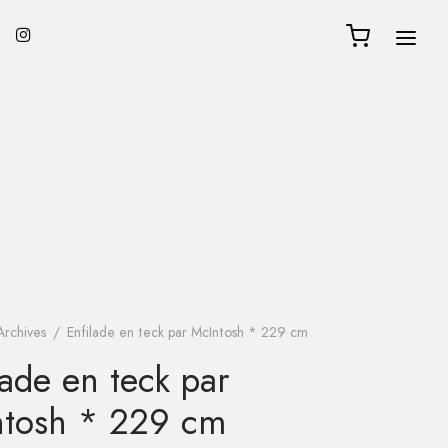
Archives
/
Enfilade en teck par McIntosh * 229 cm
lade en teck par
ntosh * 229 cm