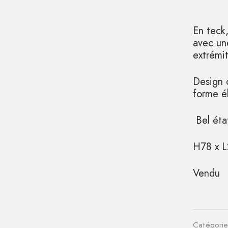
En teck,
avec une
extrémi
Design 
forme é
Bel éta
H78 x L
Vendu
Catégorie