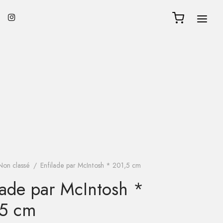
Non classé
/
Enfilade par McIntosh * 201,5 cm
lade par McIntosh *
,5 cm