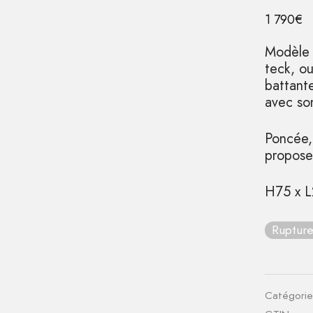
1 790
€
Modèle 
teck, ou
battante
avec so
Poncée, 
propose
H75 x L
Rupture
Catégorie