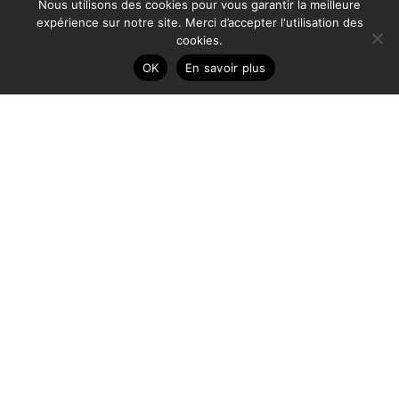
Nous utilisons des cookies pour vous garantir la meilleure
NOUS CONTACTER
expérience sur notre site. Merci d’accepter l'utilisation des
cookies.
06 64 12 24 02
OK
En savoir plus
contact@blackmint.fr
NOUS TROUVER
41 rue Ernest Renan
78800 Houilles