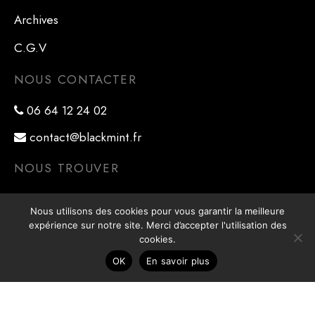
Archives
C.G.V
NOUS CONTACTER
06 64 12 24 02
contact@blackmint.fr
NOUS TROUVER
41 rue Ernest Renan
Nous utilisons des cookies pour vous garantir la meilleure
78800 Houilles
expérience sur notre site. Merci d’accepter l'utilisation des
cookies.
OK
En savoir plus