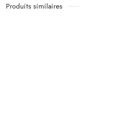
Produits similaires
Enfilade par Uniflex en
Table basse Astro ronde
teck & cuir 183 cm
par par G-Plan
1 690
€
640
€