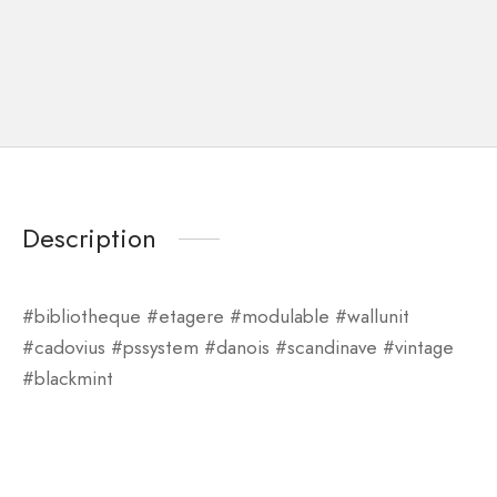
Description
#bibliotheque #etagere #modulable #wallunit
#cadovius #pssystem #danois #scandinave #vintage
#blackmint