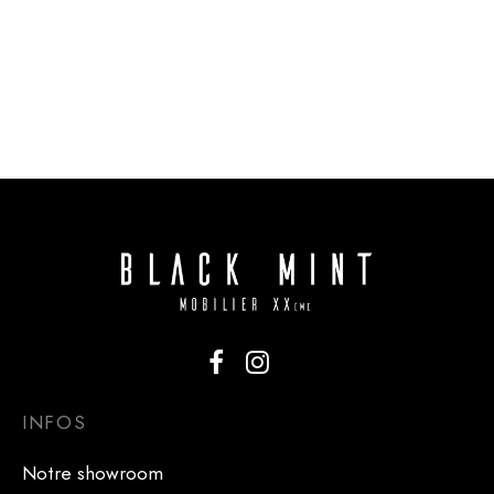
Table basse par G-plan
Tables gigognes par
plateau verre 136 cm
Robert Bennett
590
€
340
€
INFOS
Notre showroom