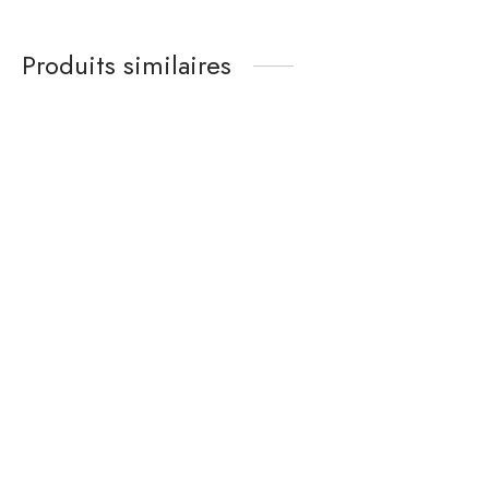
Produits similaires
Table Pirkka par Ilmari
Chaise Ercol par Lucian
Tapiovaara, 1950s
Ercolani
1 290
€
180
€