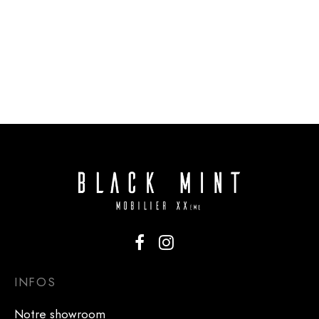
Enfilade en teck par
Enfilade en teck par
McIntosh * 213 cm
Jentique * 168 cm
INFOS
Notre showroom