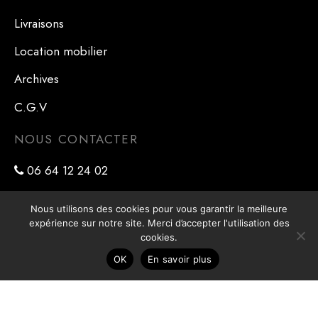
Livraisons
Location mobilier
Archives
C.G.V
NOUS CONTACTER
06 64 12 24 02
contact@blackmint.fr
Nous utilisons des cookies pour vous garantir la meilleure
expérience sur notre site. Merci d’accepter l'utilisation des
NOUS TROUVER
cookies.
41 rue Ernest Renan
OK
En savoir plus
78800 Houilles